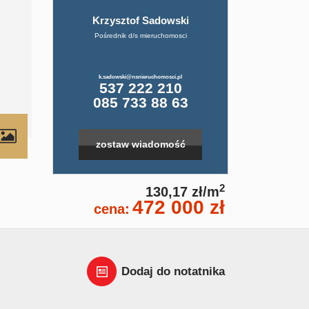
Krzysztof Sadowski
Pośrednik d/s mieruchomosci
k.sadowski@nsnieruchomosci.pl
537 222 210
085 733 88 63
zostaw wiadomość
2
130,17 zł/m
472 000 zł
cena:
Dodaj do notatnika