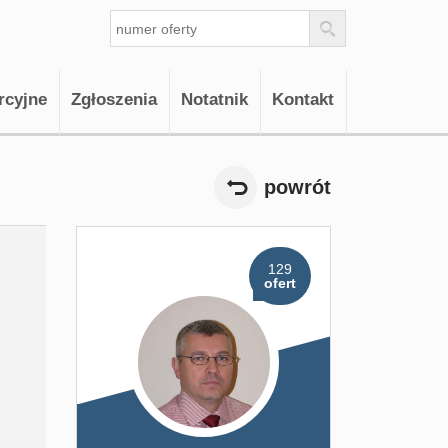
rcyjne
Zgłoszenia
Notatnik
Kontakt
powrót
129
ofert