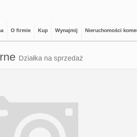
na
O firmie
Kup
Wynajmij
Nieruchomości kome
órne
Działka na sprzedaż