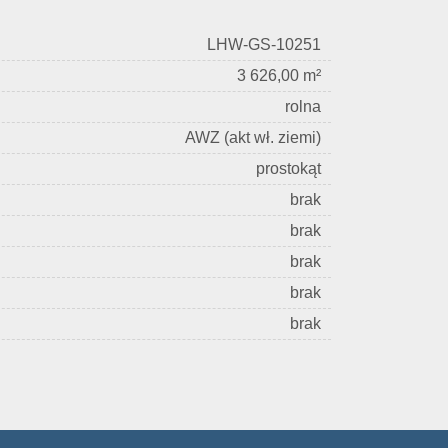
LHW-GS-10251
3 626,00 m²
rolna
AWZ (akt wł. ziemi)
prostokąt
brak
brak
brak
brak
brak