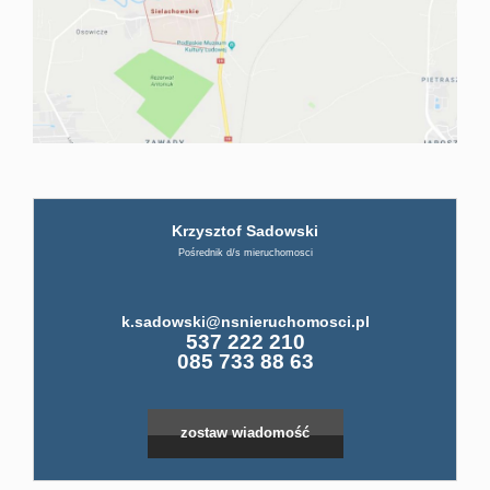
firmi
ABC
Pośre
Krzysztof Sadowski
Pośrednik d/s mieruchomosci
Kup
k.sadowski@nsnieruchomosci.pl
Leaflet
|
©
OpenStreetMap
contributors
537 222 210
Miesz
085 733 88 63
Dom
zostaw wiadomość