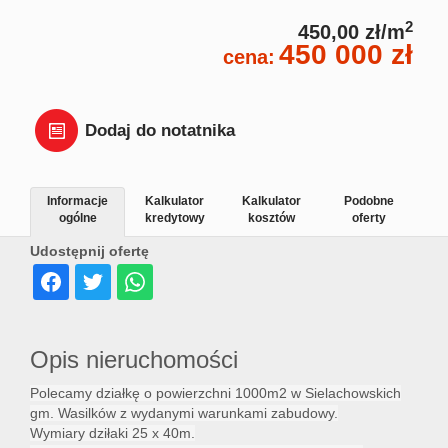
Dział
2
450,00 zł/m
450 000 zł
cena:
Lokal
Dodaj do notatnika
Hale
Informacje
Kalkulator
Kalkulator
Podobne
ogólne
kredytowy
kosztów
oferty
Wyna
Udostępnij ofertę
Miesz
Opis nieruchomości
Dom
Polecamy działkę o powierzchni 1000m2 w Sielachowskich
gm. Wasilków z wydanymi warunkami zabudowy.
Wymiary dziłaki 25 x 40m.
Dział