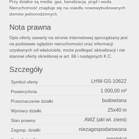
Przy działce są media: gaz, kanalizacja, prąd i woda.
Nieruchomość znajduje się na osiedlu nowowybudowanych
domów jednorodzinnych.
Lokal
Nota prawna
Opis oferty zawarty na stronie internetowej sporządzany jest
Hale
na podstawie oględzin nieruchomości oraz informacji
uzyskanych od właściciela, może podlegać aktualizacji i nie
stanowi oferty określonej w art. 66 i następnych K.C.
Nier
Szczegóły
LHW-GS-10622
Symbol oferty
kome
1 000,00 m²
Powierzchnia
budowlana
Przeznaczenie działki
Zgłos
25x40 m
Wymiary działki
AWZ (akt wł. ziemi)
Stan prawny
niezagospodarowana
Zagosp. działki
Notat
prostokąt