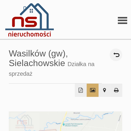
Stron
Wasilków (gw),
głów
Sielachowskie
Działka na
sprzedaż
O
firmi
+
−
O