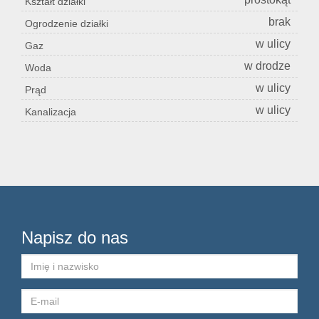
Kształt działki
brak
Ogrodzenie działki
Konta
w ulicy
Gaz
w drodze
Woda
w ulicy
Prąd
w ulicy
Kanalizacja
Napisz do nas