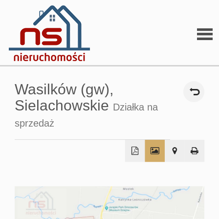
Stron
Wasilków (gw),
głów
Sielachowskie
Działka na
sprzedaż
O
firmi
+
−
O