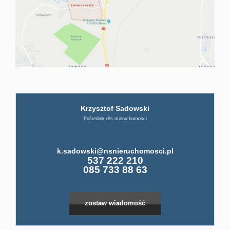
firmi
ABC
Pośre
Krzysztof Sadowski
Pośrednik d/s mieruchomosci
Kup
k.sadowski@nsnieruchomosci.pl
Leaflet
|
©
OpenStreetMap
contributors
537 222 210
Miesz
085 733 88 63
Dom
zostaw wiadomość