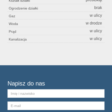
Kształt działki
brak
Ogrodzenie działki
Konta
w ulicy
Gaz
w drodze
Woda
w ulicy
Prąd
w ulicy
Kanalizacja
Napisz do nas