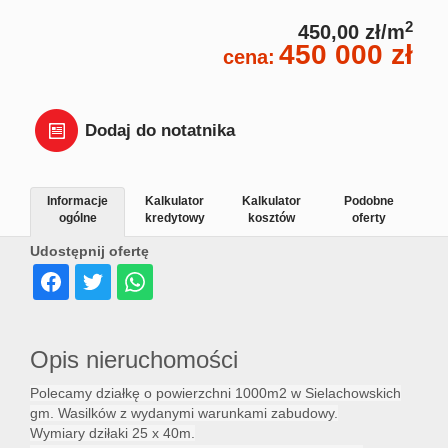
Dział
2
450,00 zł/m
450 000 zł
cena:
Lokal
Dodaj do notatnika
Hale
Informacje
Kalkulator
Kalkulator
Podobne
ogólne
kredytowy
kosztów
oferty
Wyna
Udostępnij ofertę
Miesz
Opis nieruchomości
Dom
Polecamy działkę o powierzchni 1000m2 w Sielachowskich
gm. Wasilków z wydanymi warunkami zabudowy.
Wymiary dziłaki 25 x 40m.
Dział