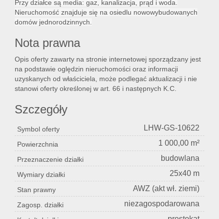
Przy działce są media: gaz, kanalizacja, prąd i woda.
Nieruchomość znajduje się na osiedlu nowowybudowanych
domów jednorodzinnych.
Lokal
Nota prawna
Opis oferty zawarty na stronie internetowej sporządzany jest
Hale
na podstawie oględzin nieruchomości oraz informacji
uzyskanych od właściciela, może podlegać aktualizacji i nie
stanowi oferty określonej w art. 66 i następnych K.C.
Nier
Szczegóły
LHW-GS-10622
Symbol oferty
kome
1 000,00 m²
Powierzchnia
budowlana
Przeznaczenie działki
Zgłos
25x40 m
Wymiary działki
AWZ (akt wł. ziemi)
Stan prawny
niezagospodarowana
Zagosp. działki
Notat
prostokąt