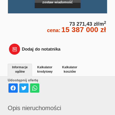
zostaw wiadomość
Dział
Lokal
2
73 271,43 zł/m
15 387 000 zł
cena:
Hale
Dodaj do notatnika
Wyna
Informacje
Kalkulator
Kalkulator
ogólne
kredytowy
kosztów
Miesz
Udostępnij ofertę
Dom
Opis nieruchomości
Dział