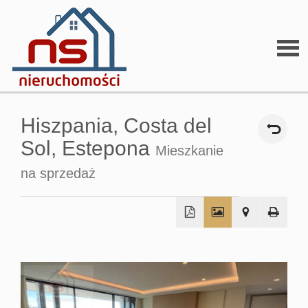
Stron
Hiszpania,
Costa del
głów
Sol,
Estepona
Mieszkanie
na sprzedaż
O
firmi
+
−
O