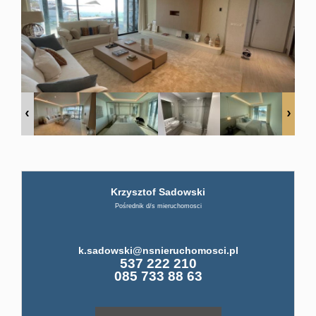
firmi
ABC
Pośre
Kup
Krzysztof Sadowski
Pośrednik d/s mieruchomosci
Leaflet
|
©
OpenStreetMap
contributors
Miesz
k.sadowski@nsnieruchomosci.pl
537 222 210
085 733 88 63
Dom