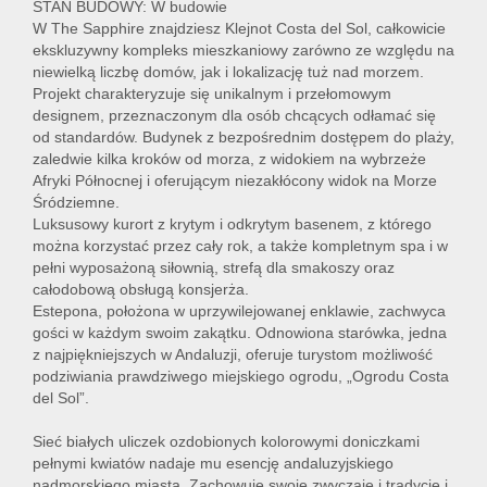
STAN BUDOWY: W budowie
W The Sapphire znajdziesz Klejnot Costa del Sol, całkowicie
ekskluzywny kompleks mieszkaniowy zarówno ze względu na
niewielką liczbę domów, jak i lokalizację tuż nad morzem.
Lokal
Projekt charakteryzuje się unikalnym i przełomowym
designem, przeznaczonym dla osób chcących odłamać się
od standardów. Budynek z bezpośrednim dostępem do plaży,
Hale
zaledwie kilka kroków od morza, z widokiem na wybrzeże
Afryki Północnej i oferującym niezakłócony widok na Morze
Śródziemne.
Luksusowy kurort z krytym i odkrytym basenem, z którego
Nier
można korzystać przez cały rok, a także kompletnym spa i w
pełni wyposażoną siłownią, strefą dla smakoszy oraz
całodobową obsługą konsjerża.
kome
Estepona, położona w uprzywilejowanej enklawie, zachwyca
gości w każdym swoim zakątku. Odnowiona starówka, jedna
z najpiękniejszych w Andaluzji, oferuje turystom możliwość
podziwiania prawdziwego miejskiego ogrodu, „Ogrodu Costa
Zgłos
del Sol”.
Sieć białych uliczek ozdobionych kolorowymi doniczkami
Notat
pełnymi kwiatów nadaje mu esencję andaluzyjskiego
nadmorskiego miasta. Zachowuje swoje zwyczaje i tradycje i