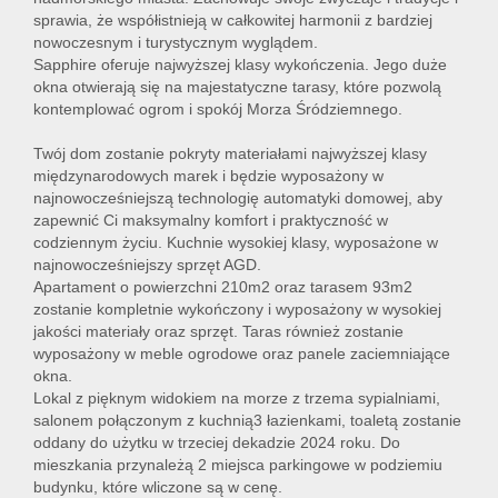
sprawia, że ​​współistnieją w całkowitej harmonii z bardziej
nowoczesnym i turystycznym wyglądem.
Konta
Sapphire oferuje najwyższej klasy wykończenia. Jego duże
okna otwierają się na majestatyczne tarasy, które pozwolą
kontemplować ogrom i spokój Morza Śródziemnego.
Twój dom zostanie pokryty materiałami najwyższej klasy
międzynarodowych marek i będzie wyposażony w
najnowocześniejszą technologię automatyki domowej, aby
zapewnić Ci maksymalny komfort i praktyczność w
codziennym życiu. Kuchnie wysokiej klasy, wyposażone w
najnowocześniejszy sprzęt AGD.
Apartament o powierzchni 210m2 oraz tarasem 93m2
zostanie kompletnie wykończony i wyposażony w wysokiej
jakości materiały oraz sprzęt. Taras również zostanie
wyposażony w meble ogrodowe oraz panele zaciemniające
okna.
Lokal z pięknym widokiem na morze z trzema sypialniami,
salonem połączonym z kuchnią3 łazienkami, toaletą zostanie
oddany do użytku w trzeciej dekadzie 2024 roku. Do
mieszkania przynależą 2 miejsca parkingowe w podziemiu
budynku, które wliczone są w cenę.