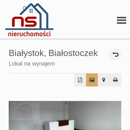
Stron
Białystok,
Białostoczek
głów
Lokal na wynajem
O
+
firmi
−
O