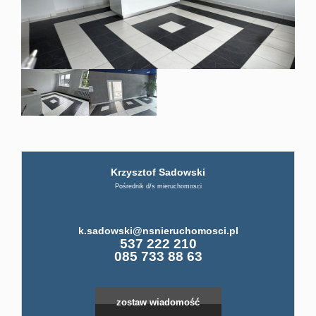
firmi
ABC
Pośre
Krzysztof Sadowski
Kup
Leaflet
|
©
OpenStreetMap
contributors
Pośrednik d/s mieruchomosci
Miesz
k.sadowski@nsnieruchomosci.pl
537 222 210
085 733 88 63
Dom
zostaw wiadomość