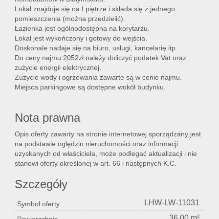
Lokal znajduje się na I piętrze i składa się z jednego
pomieszczenia (można przedzielić).
Łazienka jest ogólnodostępna na korytarzu.
Lokal
Lokal jest wykończony i gotowy do wejścia.
Doskonale nadaje się na biuro, usługi, kancelarię itp.
Do ceny najmu 2052zł należy doliczyć podatek Vat oraz
Hale
zużycie energii elektrycznej.
Zużycie wody i ogrzewania zawarte są w cenie najmu.
Miejsca parkingowe są dostępne wokół budynku.
Nier
Nota prawna
Opis oferty zawarty na stronie internetowej sporządzany jest
kome
na podstawie oględzin nieruchomości oraz informacji
uzyskanych od właściciela, może podlegać aktualizacji i nie
stanowi oferty określonej w art. 66 i następnych K.C.
Zgłos
Szczegóły
LHW-LW-11031
Symbol oferty
Notat
36,00 m²