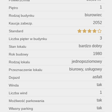
Powierzchnia
1
Piętro
Konta
biurowiec
Rodzaj budynku
2052
Kaucja zabezp.
Standard
3
Liczba pięter w budynku
bardzo dobry
Stan lokalu
1980
Rok budowy
jednopoziomowy
Rodzaj lokalu
biurowy, usługowy
Przeznaczenie lokalu
asfalt
Dojazd
tak
Winda
1
Liczba wind
tak
Możliwość parkowania
tak
Własny parking