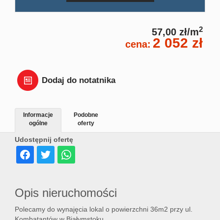
Dział
2
57,00 zł/m
2 052 zł
cena:
Lokal
Hale
Dodaj do notatnika
Wyna
Informacje
Podobne
ogólne
oferty
Udostępnij ofertę
Miesz
Dom
Opis nieruchomości
Polecamy do wynajęcia lokal o powierzchni 36m2 przy ul.
Dział
Kombatantów w Białymstoku.