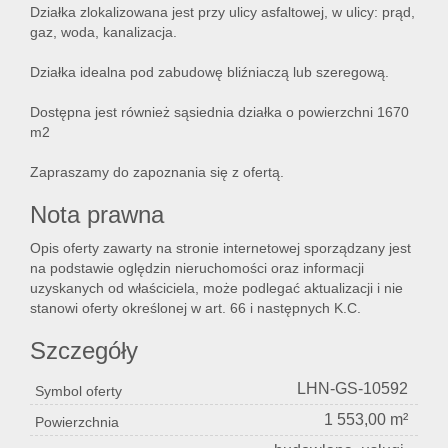
Działka zlokalizowana jest przy ulicy asfaltowej, w ulicy: prąd,
gaz, woda, kanalizacja.
Lokal
Działka idealna pod zabudowę bliźniaczą lub szeregową.
Dostępna jest również sąsiednia działka o powierzchni 1670
m2
Hale
Zapraszamy do zapoznania się z ofertą.
Nier
Nota prawna
Opis oferty zawarty na stronie internetowej sporządzany jest
na podstawie oględzin nieruchomości oraz informacji
kome
uzyskanych od właściciela, może podlegać aktualizacji i nie
stanowi oferty określonej w art. 66 i następnych K.C.
Szczegóły
Zgłos
LHN-GS-10592
Symbol oferty
1 553,00 m²
Notat
Powierzchnia