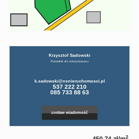
firmi
ABC
Krzysztof Sadowski
Pośre
Pośrednik d/s mieruchomosci
Kup
k.sadowski@nsnieruchomosci.pl
537 222 210
085 733 88 63
Miesz
zostaw wiadomość
Dom
2
450,74 zł/m