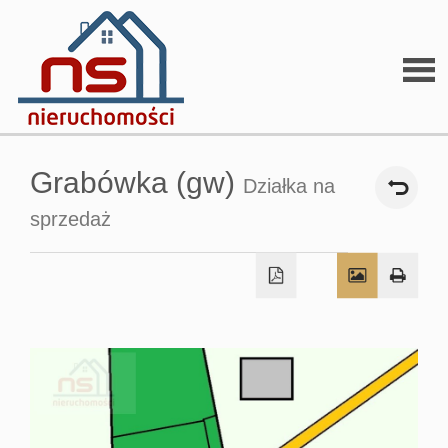
Stron
Grabówka (gw)
Działka na
głów
sprzedaż
O
firmi
O