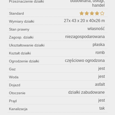
budowlana, usługi,
Przeznaczenie działki
handel
Konta
Standard
27x 43 x 20 x 40x26 m
Wymiary działki
własność
Stan prawny
niezagospodarowana
Zagosp. działki
płaska
Ukształtowanie działki
romb
Kształt działki
częściowo ogrodzona
Ogrodzenie działki
jest
Gaz
jest
Woda
asfalt
Dojazd
działki zabudowane
Otoczenie
jest
Prąd
tak
Kanalizacja