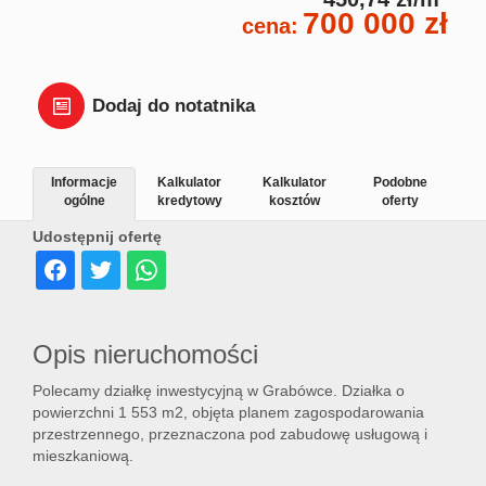
700 000 zł
Dział
cena:
Lokal
Dodaj do notatnika
Hale
Informacje
Kalkulator
Kalkulator
Podobne
ogólne
kredytowy
kosztów
oferty
Udostępnij ofertę
Wyna
Miesz
Opis nieruchomości
Polecamy działkę inwestycyjną w Grabówce. Działka o
Dom
powierzchni 1 553 m2, objęta planem zagospodarowania
przestrzennego, przeznaczona pod zabudowę usługową i
mieszkaniową.
Dział