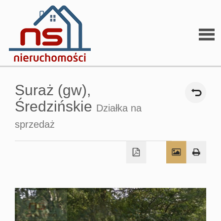
Stron
Suraż (gw),
głów
Średzińskie
Działka na
sprzedaż
O
firmi
O