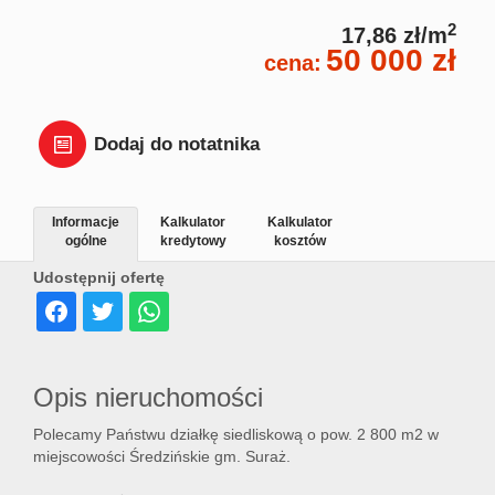
Dział
2
17,86 zł/m
50 000 zł
cena:
Lokal
Dodaj do notatnika
Hale
Informacje
Kalkulator
Kalkulator
ogólne
kredytowy
kosztów
Wyna
Udostępnij ofertę
Miesz
Opis nieruchomości
Dom
Polecamy Państwu działkę siedliskową o pow. 2 800 m2 w
miejscowości Średzińskie gm. Suraż.
Dział