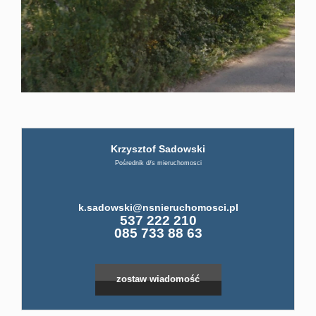
firmi
ABC
Pośre
Krzysztof Sadowski
Pośrednik d/s mieruchomosci
Kup
k.sadowski@nsnieruchomosci.pl
537 222 210
Miesz
085 733 88 63
Dom
zostaw wiadomość