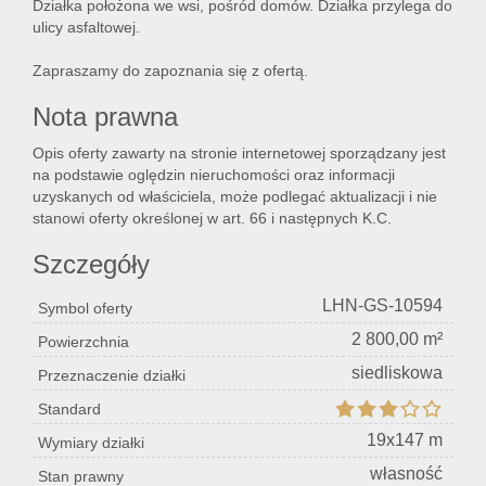
Działka położona we wsi, pośród domów. Działka przylega do
ulicy asfaltowej.
Zapraszamy do zapoznania się z ofertą.
Lokal
Nota prawna
Hale
Opis oferty zawarty na stronie internetowej sporządzany jest
na podstawie oględzin nieruchomości oraz informacji
uzyskanych od właściciela, może podlegać aktualizacji i nie
stanowi oferty określonej w art. 66 i następnych K.C.
Nier
Szczegóły
kome
LHN-GS-10594
Symbol oferty
2 800,00 m²
Powierzchnia
siedliskowa
Przeznaczenie działki
Zgłos
Standard
19x147 m
Wymiary działki
Notat
własność
Stan prawny