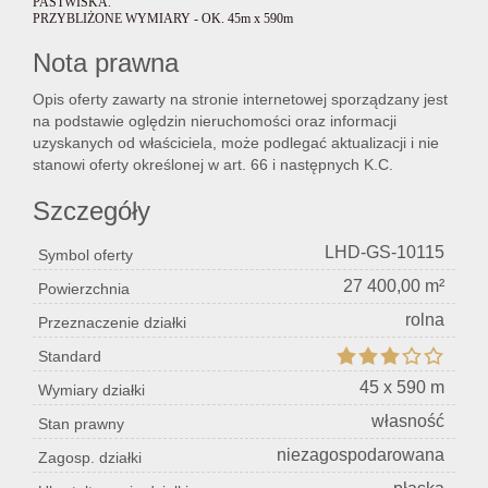
PASTWISKA.
PRZYBLIŻONE WYMIARY - OK. 45m x 590m
Nota prawna
Lokal
Opis oferty zawarty na stronie internetowej sporządzany jest
na podstawie oględzin nieruchomości oraz informacji
uzyskanych od właściciela, może podlegać aktualizacji i nie
Hale
stanowi oferty określonej w art. 66 i następnych K.C.
Szczegóły
Nier
LHD-GS-10115
Symbol oferty
27 400,00 m²
Powierzchnia
kome
rolna
Przeznaczenie działki
Standard
Zgłos
45 x 590 m
Wymiary działki
własność
Stan prawny
niezagospodarowana
Zagosp. działki
Notat