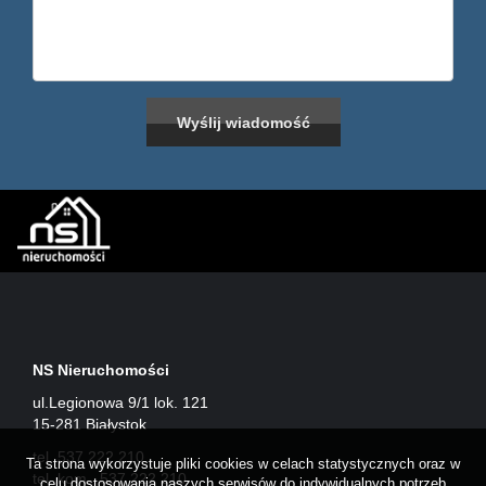
NS Nieruchomości
ul.Legionowa 9/1 lok. 121
15-281 Białystok
tel. 537 222 210
Ta strona wykorzystuje pliki cookies w celach statystycznych oraz w
tel. kom. 537 222 210
celu dostosowania naszych serwisów do indywidualnych potrzeb