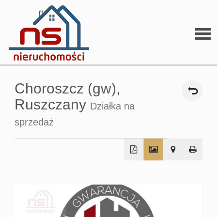
Stron
Choroszcz (gw),
głów
Ruszczany
Działka na
sprzedaż
O
firmi
+
−
O