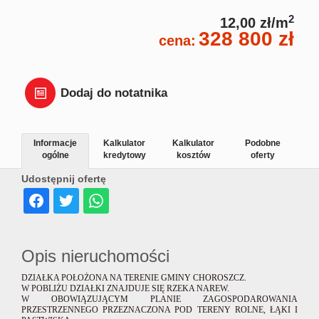
Dział
2
12,00 zł/m
328 800 zł
cena:
Lokal
Dodaj do notatnika
Hale
Informacje
Kalkulator
Kalkulator
Podobne
ogólne
kredytowy
kosztów
oferty
Wyna
Udostępnij ofertę
Miesz
Opis nieruchomości
Dom
DZIAŁKA POŁOŻONA NA TERENIE GMINY CHOROSZCZ.
W POBLIŻU DZIAŁKI ZNAJDUJE SIĘ RZEKA NAREW.
W OBOWIĄZUJĄCYM PLANIE ZAGOSPODAROWANIA
PRZESTRZENNEGO PRZEZNACZONA POD TERENY ROLNE, ŁĄKI I
Dział