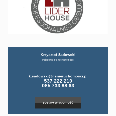
firmi
ABC
Pośre
Krzysztof Sadowski
Pośrednik d/s mieruchomosci
Kup
k.sadowski@nsnieruchomosci.pl
Leaflet
|
©
OpenStreetMap
contributors
537 222 210
Miesz
085 733 88 63
Dom
zostaw wiadomość