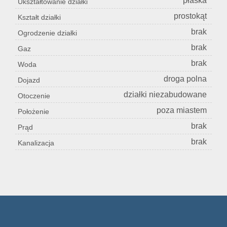
płaska
Ukształtowanie działki
prostokąt
Kształt działki
Konta
brak
Ogrodzenie działki
brak
Gaz
brak
Woda
droga polna
Dojazd
działki niezabudowane
Otoczenie
poza miastem
Położenie
brak
Prąd
brak
Kanalizacja