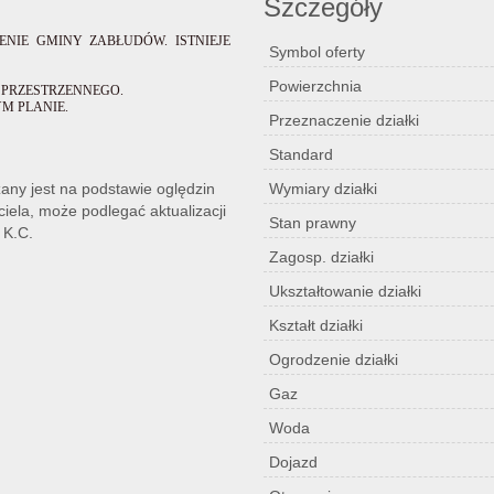
Szczegóły
ERENIE GMINY ZABŁUDÓW. ISTNIEJE
Symbol oferty
Powierzchnia
PRZESTRZENNEGO.
M PLANIE.
Przeznaczenie działki
Standard
zany jest na podstawie oględzin
Wymiary działki
iela, może podlegać aktualizacji
Stan prawny
 K.C.
Zagosp. działki
Ukształtowanie działki
Kształt działki
Ogrodzenie działki
Gaz
Woda
Dojazd