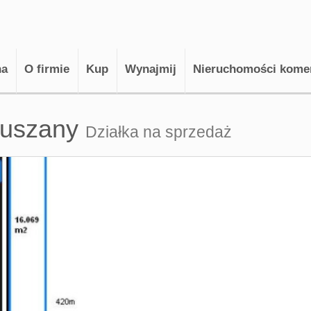
na
O firmie
Kup
Wynajmij
Nieruchomości kome
ruszany
Działka na sprzedaż