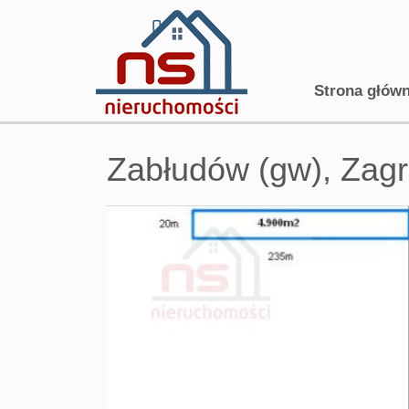
Strona głów
Zabłudów (gw),
Zag
+
−