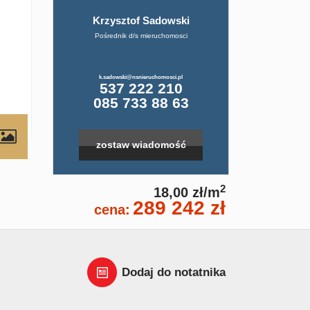
Krzysztof Sadowski
Pośrednik d/s mieruchomosci
k.sadowski@nsnieruchomosci.pl
537 222 210
085 733 88 63
contributors
zostaw wiadomość
2
18,00 zł/m
289 242 zł
cena:
Dodaj do notatnika