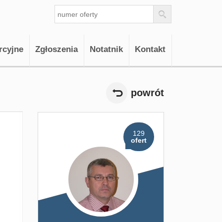
rcyjne
Zgłoszenia
Notatnik
Kontakt
powrót
129
ofert