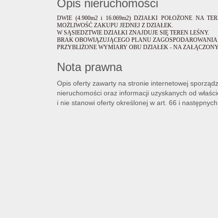
Opis nieruchomości
DWIE (4.900m2 i 16.069m2) DZIAŁKI POŁOŻONE NA T
MOŻLIWOŚĆ ZAKUPU JEDNEJ Z DZIAŁEK.
W SĄSIEDZTWIE DZIAŁKI ZNAJDUJE SIĘ TEREN LEŚNY.
BRAK OBOWIĄZUJĄCEGO PLANU ZAGOSPODAROWANIA 
PRZYBLIŻONE WYMIARY OBU DZIAŁEK - NA ZAŁĄCZONY
Nota prawna
Opis oferty zawarty na stronie internetowej sporząd
nieruchomości oraz informacji uzyskanych od właścic
i nie stanowi oferty określonej w art. 66 i następnych