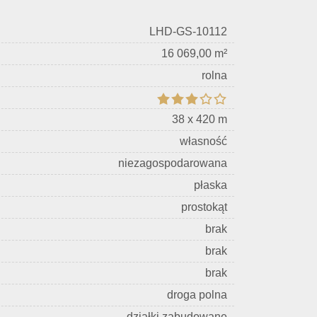
LHD-GS-10112
16 069,00 m²
rolna
38 x 420 m
własność
niezagospodarowana
płaska
prostokąt
brak
brak
brak
droga polna
działki zabudowane