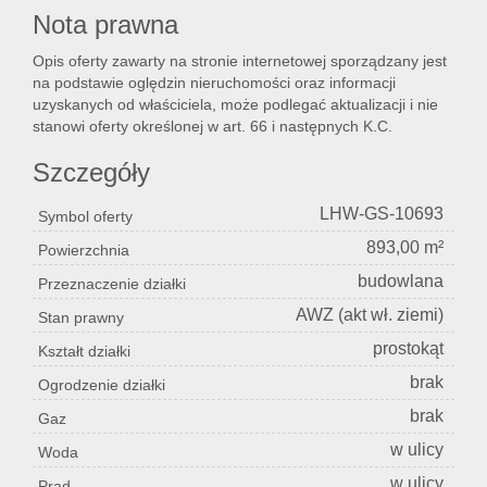
Nota prawna
Opis oferty zawarty na stronie internetowej sporządzany jest
Lokal
na podstawie oględzin nieruchomości oraz informacji
uzyskanych od właściciela, może podlegać aktualizacji i nie
stanowi oferty określonej w art. 66 i następnych K.C.
Hale
Szczegóły
LHW-GS-10693
Symbol oferty
Nier
893,00 m²
Powierzchnia
budowlana
Przeznaczenie działki
kome
AWZ (akt wł. ziemi)
Stan prawny
prostokąt
Kształt działki
Zgłos
brak
Ogrodzenie działki
brak
Gaz
w ulicy
Woda
Notat
w ulicy
Prąd