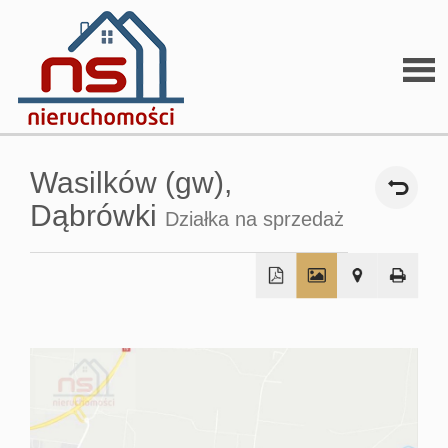
Stron
Wasilków (gw),
głów
Dąbrówki
Działka na sprzedaż
O
+
firmi
−
O