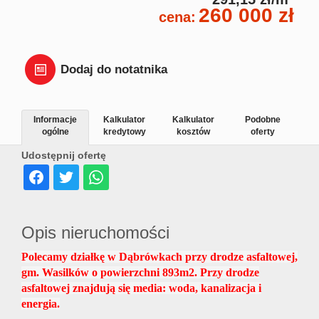
260 000 zł
Dział
cena:
Lokal
Dodaj do notatnika
Hale
Informacje
Kalkulator
Kalkulator
Podobne
ogólne
kredytowy
kosztów
oferty
Udostępnij ofertę
Wyna
Miesz
Opis nieruchomości
Polecamy działkę w Dąbrówkach przy drodze asfaltowej,
Dom
gm. Wasilków o powierzchni 893m2. Przy drodze
asfaltowej znajdują się media: woda, kanalizacja i
energia.
Dział