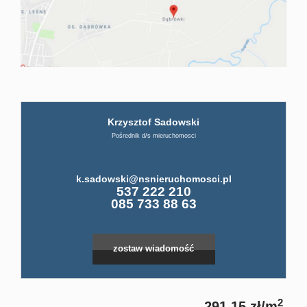
firmi
ABC
Krzysztof Sadowski
Pośre
Pośrednik d/s mieruchomosci
Kup
k.sadowski@nsnieruchomosci.pl
Leaflet
|
©
OpenStreetMap
contributors
537 222 210
085 733 88 63
Miesz
zostaw wiadomość
Dom
2
291,15 zł/m