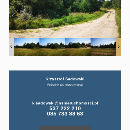
firmi
ABC
Pośre
Kup
Krzysztof Sadowski
Pośrednik d/s mieruchomosci
Miesz
k.sadowski@nsnieruchomosci.pl
537 222 210
085 733 88 63
Dom