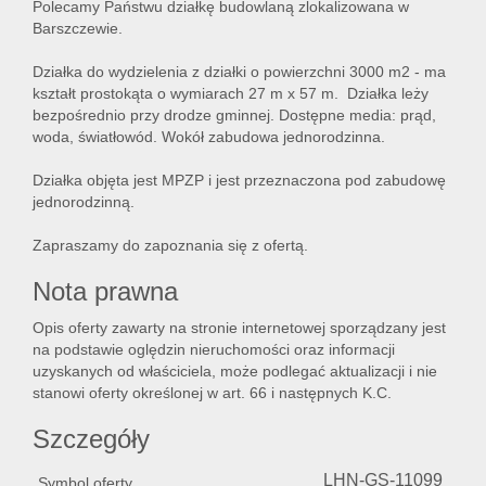
Polecamy Państwu działkę budowlaną zlokalizowana w
Barszczewie.
Działka do wydzielenia z działki o powierzchni 3000 m2 - ma
Lokal
kształt prostokąta o wymiarach 27 m x 57 m. Działka leży
bezpośrednio przy drodze gminnej. Dostępne media: prąd,
woda, światłowód. Wokół zabudowa jednorodzinna.
Hale
Działka objęta jest MPZP i jest przeznaczona pod zabudowę
jednorodzinną.
Nier
Zapraszamy do zapoznania się z ofertą.
Nota prawna
kome
Opis oferty zawarty na stronie internetowej sporządzany jest
na podstawie oględzin nieruchomości oraz informacji
uzyskanych od właściciela, może podlegać aktualizacji i nie
Zgłos
stanowi oferty określonej w art. 66 i następnych K.C.
Szczegóły
Notat
LHN-GS-11099
Symbol oferty