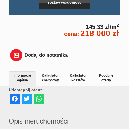
zostaw wiadomość
Dział
Lokal
2
145,33 zł/m
218 000 zł
cena:
Hale
Dodaj do notatnika
Wyna
Informacje
Kalkulator
Kalkulator
Podobne
ogólne
kredytowy
kosztów
oferty
Miesz
Udostępnij ofertę
Dom
Opis nieruchomości
Dział