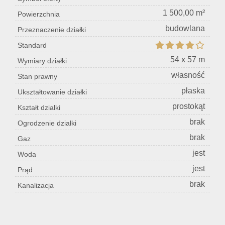
1 500,00 m²
Powierzchnia
Konta
budowlana
Przeznaczenie działki
Standard
54 x 57 m
Wymiary działki
własność
Stan prawny
płaska
Ukształtowanie działki
prostokąt
Kształt działki
brak
Ogrodzenie działki
brak
Gaz
jest
Woda
jest
Prąd
brak
Kanalizacja