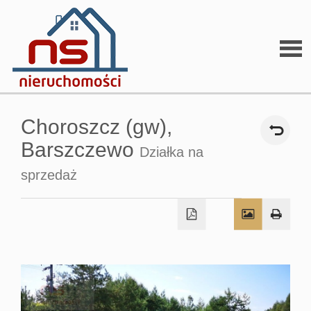
Stron
Choroszcz (gw),
głów
Barszczewo
Działka na
sprzedaż
O
firmi
O