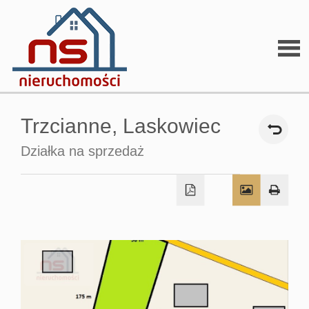
Stron
Trzcianne,
Laskowiec
głów
Działka na sprzedaż
O
firmi
O