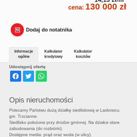
130 000 zł
Dział
cena:
Lokal
Dodaj do notatnika
Hale
Informacje
Kalkulator
Kalkulator
ogólne
kredytowy
kosztów
Udostępnij ofertę
Wyna
Miesz
Opis nieruchomości
Polecamy Państwu dużą działkę siedliskową w Laskowcu,
Dom
gm. Trzcianne.
Siedlisko położone przy drodze gminnej. Na działce stare
zabudowania (do rozbiórki).
Dostępne media: prąd oraz woda (w ulicy).
Dział