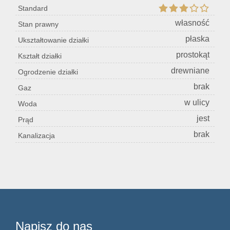
Standard
Konta
własność
Stan prawny
płaska
Ukształtowanie działki
prostokąt
Kształt działki
drewniane
Ogrodzenie działki
brak
Gaz
w ulicy
Woda
jest
Prąd
brak
Kanalizacja
Napisz do nas