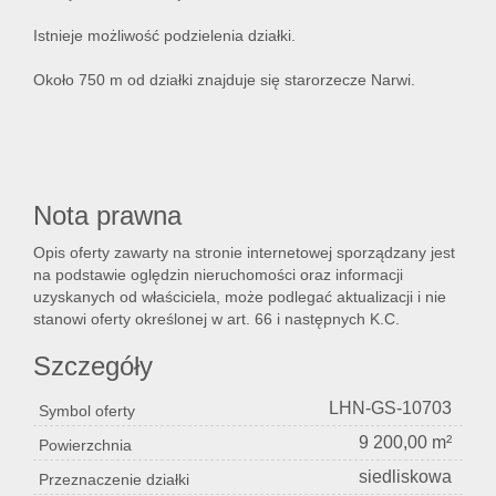
Istnieje możliwość podzielenia działki.
Lokal
Około 750 m od działki znajduje się starorzecze Narwi.
Hale
Nota prawna
Nier
Opis oferty zawarty na stronie internetowej sporządzany jest
na podstawie oględzin nieruchomości oraz informacji
uzyskanych od właściciela, może podlegać aktualizacji i nie
kome
stanowi oferty określonej w art. 66 i następnych K.C.
Szczegóły
Zgłos
LHN-GS-10703
Symbol oferty
9 200,00 m²
Powierzchnia
Notat
siedliskowa
Przeznaczenie działki