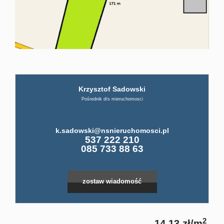
firmi
ABC
Krzysztof Sadowski
Pośre
Pośrednik d/s mieruchomosci
Kup
k.sadowski@nsnieruchomosci.pl
537 222 210
085 733 88 63
Miesz
zostaw wiadomość
Dom
2
14,13 zł/m