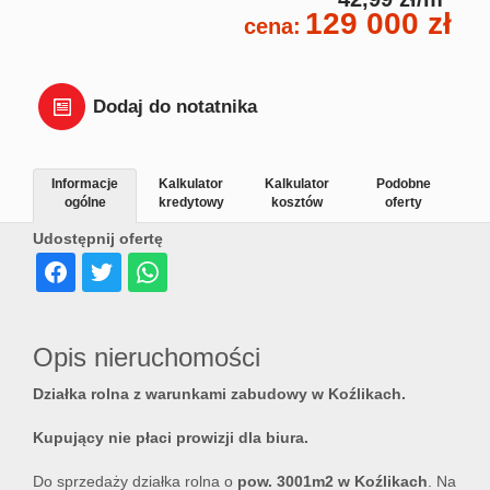
129 000 zł
Dział
cena:
Lokal
Dodaj do notatnika
Hale
Informacje
Kalkulator
Kalkulator
Podobne
ogólne
kredytowy
kosztów
oferty
Udostępnij ofertę
Wyna
Miesz
Opis nieruchomości
Działka rolna z warunkami zabudowy w Koźlikach.
Dom
Kupujący nie płaci prowizji dla biura.
Do sprzedaży działka rolna o
pow. 3001m2 w Koźlikach
. Na
Dział