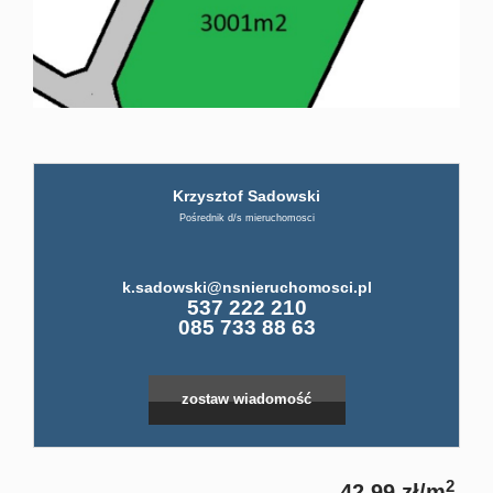
firmi
ABC
Krzysztof Sadowski
Pośre
Pośrednik d/s mieruchomosci
Kup
k.sadowski@nsnieruchomosci.pl
537 222 210
085 733 88 63
Miesz
zostaw wiadomość
Dom
2
42,99 zł/m