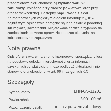
przedmiotową nieruchomość są
wydane warunki
zabudowy
. Położona
przy drodze powiatowe
j oraz przy
drodze wewnętrznej. Dostępny
prąd i woda z sieci
.
Lokal
Zainteresowanych większym areałem informujemy, iż w
najbliższym sąsiedztwie dostępne są inne działki o podobnej
lub większej powierzchni. Miejscowość bardzo przyjemna do
zamieszkania co warto sprawdzić podczas okazania, na
Hale
które serdecznie zapraszam.
Nota prawna
Nier
Opis oferty zawarty na stronie internetowej sporządzany jest
na podstawie oględzin nieruchomości oraz informacji
uzyskanych od właściciela, może podlegać aktualizacji i nie
kome
stanowi oferty określonej w art. 66 i następnych K.C.
Szczegóły
Zgłos
LHN-GS-11201
Symbol oferty
3 001,00 m²
Powierzchnia
Notat
rolna z prawem zabudowy
Przeznaczenie działki