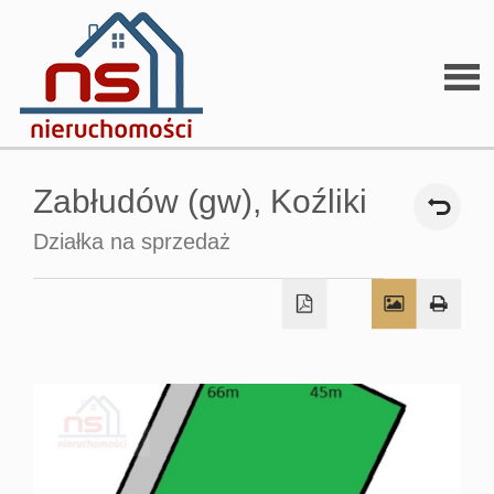
Stron
Zabłudów (gw),
Koźliki
głów
Działka na sprzedaż
O
firmi
O