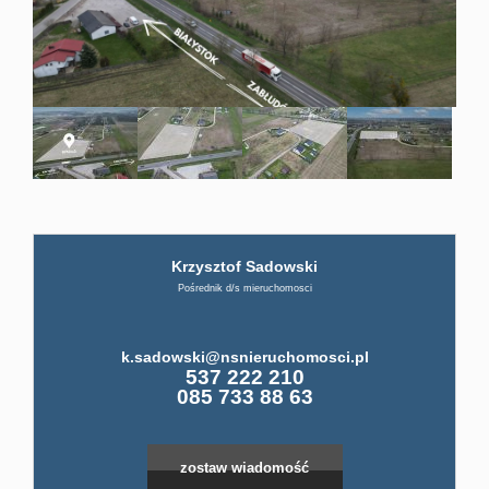
firmi
ABC
Pośre
Krzysztof Sadowski
Kup
Pośrednik d/s mieruchomosci
Miesz
k.sadowski@nsnieruchomosci.pl
537 222 210
085 733 88 63
Dom
zostaw wiadomość