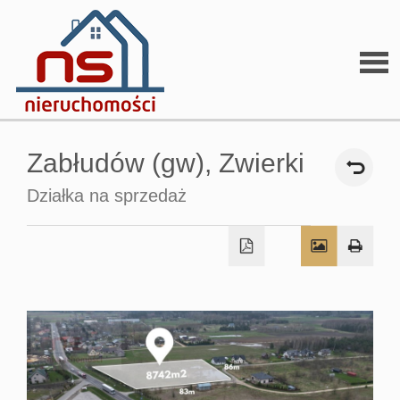
Stron
Zabłudów (gw),
Zwierki
głów
Działka na sprzedaż
O
firmi
O