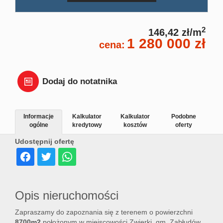
Dział
2
146,42 zł/m
1 280 000 zł
cena:
Lokal
Hale
Dodaj do notatnika
Wyna
Informacje
Kalkulator
Kalkulator
Podobne
ogólne
kredytowy
kosztów
oferty
Udostępnij ofertę
Miesz
Dom
Opis nieruchomości
Zapraszamy do zapoznania się z terenem o powierzchni
Dział
8700m2
położonym w miejscowości Zwierki, gm. Zabłudów,