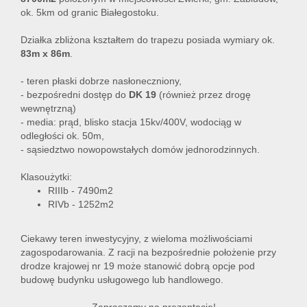
ok. 5km od granic Białegostoku.
Działka zbliżona kształtem do trapezu posiada wymiary ok.
Lokal
83m x 86m
.
- teren płaski dobrze nasłoneczniony,
Hale
- bezpośredni dostęp do
DK 19
(również przez drogę
wewnętrzną)
- media: prąd, blisko stacja 15kv/400V, wodociąg w
odległości ok. 50m,
Nier
- sąsiedztwo nowopowstałych domów jednorodzinnych.
Klasoużytki:
RIIIb - 7490m2
kome
RIVb - 1252m2
Ciekawy teren inwestycyjny, z wieloma możliwościami
Zgłos
zagospodarowania. Z racji na bezpośrednie położenie przy
drodze krajowej nr 19 może stanowić dobrą opcje pod
budowę budynku usługowego lub handlowego.
Notat