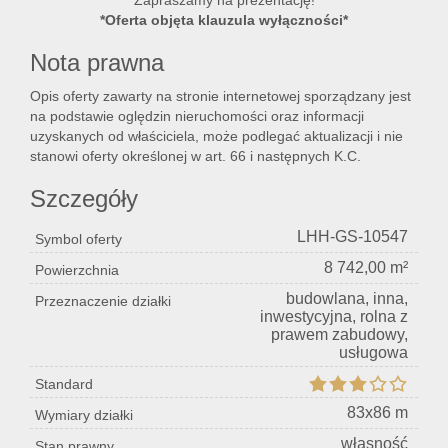
Zapraszamy na prezentację!
*Oferta objęta klauzula wyłączności*
Konta
Nota prawna
Opis oferty zawarty na stronie internetowej sporządzany jest
na podstawie oględzin nieruchomości oraz informacji
uzyskanych od właściciela, może podlegać aktualizacji i nie
stanowi oferty określonej w art. 66 i następnych K.C.
Szczegóły
LHH-GS-10547
Symbol oferty
8 742,00 m²
Powierzchnia
budowlana, inna,
Przeznaczenie działki
inwestycyjna, rolna z
prawem zabudowy,
usługowa
Standard
83x86 m
Wymiary działki
własność
Stan prawny