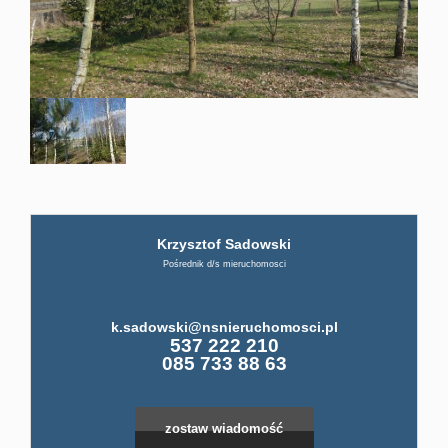
firmi
ABC
Pośre
Krzysztof Sadowski
Kup
Pośrednik d/s mieruchomosci
Miesz
k.sadowski@nsnieruchomosci.pl
537 222 210
085 733 88 63
Dom
zostaw wiadomość