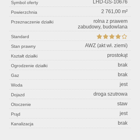
LHD-GS-10676
Symbol oferty
2 761,00 m²
Powierzchnia
Konta
rolna z prawem
Przeznaczenie działki
zabudowy, budowlana
Standard
AWZ (akt wł. ziemi)
Stan prawny
prostokąt
Kształt działki
brak
Ogrodzenie działki
brak
Gaz
jest
Woda
droga szutrowa
Dojazd
staw
Otoczenie
jest
Prąd
brak
Kanalizacja