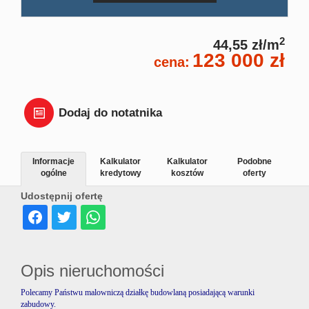
Dział
2
44,55 zł/m
123 000 zł
cena:
Lokal
Hale
Dodaj do notatnika
Wyna
Informacje
Kalkulator
Kalkulator
Podobne
ogólne
kredytowy
kosztów
oferty
Udostępnij ofertę
Miesz
Dom
Opis nieruchomości
Polecamy Państwu malowniczą działkę budowlaną posiadającą warunki
zabudowy.
Dział