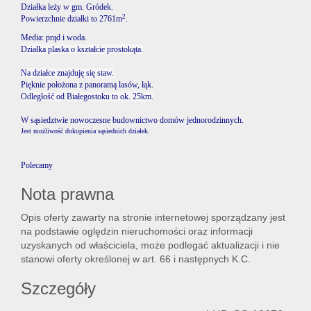
Działka leży w gm. Gródek.
2
Powierzchnie działki to 2761m
.
Media: prąd i woda.
Lokal
Działka plaska o kształcie prostokąta.
Na działce znajduję się staw.
Pięknie położona z panoramą lasów, łąk.
Hale
Odległość od Białegostoku to ok. 25km.
W sąsiedztwie nowoczesne budownictwo domów jednorodzinnych.
Jest możliwość dokupienia sąsiednich działek.
Nier
Polecamy
Nota prawna
kome
Opis oferty zawarty na stronie internetowej sporządzany jest
na podstawie oględzin nieruchomości oraz informacji
Zgłos
uzyskanych od właściciela, może podlegać aktualizacji i nie
stanowi oferty określonej w art. 66 i następnych K.C.
Szczegóły
Notat