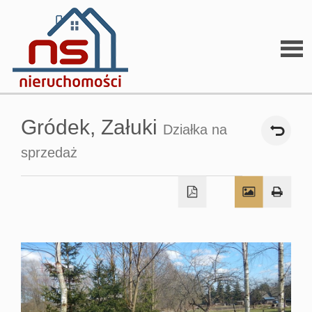
Stron
Gródek,
Załuki
Działka na
głów
sprzedaż
O
firmi
O