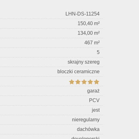
LHN-DS-11254
150,40 m²
134,00 m²
467 m²
5
skrajny szereg
bloczki ceramiczne
garaż
PCV
jest
nieregularny
dachówka
developerski