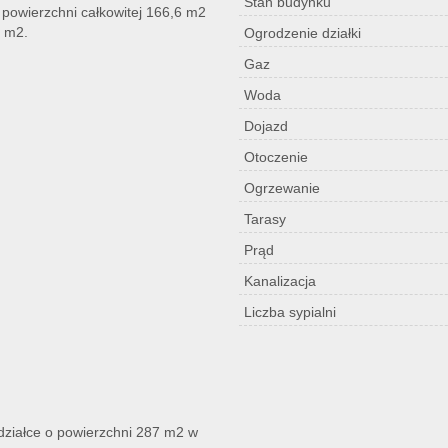
Stan budynku
powierzchni całkowitej 166,6 m2
7 m2.
Ogrodzenie działki
Gaz
Woda
Dojazd
Otoczenie
Ogrzewanie
Tarasy
Prąd
Kanalizacja
Liczba sypialni
działce o powierzchni 287 m2 w