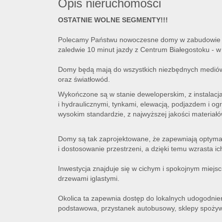
Opis nieruchomości
OSTATNIE WOLNE SEGMENTY!!!
Polecamy Państwu nowoczesne domy w zabudowie s
zaledwie 10 minut jazdy z Centrum Białegostoku - 
Domy będą mają do wszystkich niezbędnych mediów:
oraz światłowód.
Wykończone są w stanie deweloperskim, z instalacj
i hydraulicznymi, tynkami, elewacją, podjazdem i o
wysokim standardzie, z najwyższej jakości materiałó
Domy są tak zaprojektowane, że zapewniają optyma
i dostosowanie przestrzeni, a dzięki temu wzrasta ic
Inwestycja znajduje się w cichym i spokojnym miejsc
drzewami iglastymi.
Okolica ta zapewnia dostęp do lokalnych udogodnień
podstawowa, przystanek autobusowy, sklepy spoży