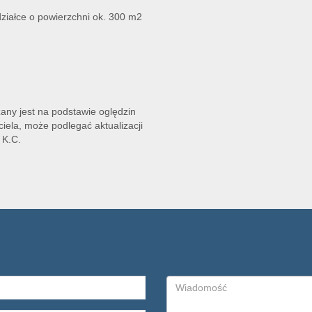
działce o powierzchni ok. 300 m2
zany jest na podstawie oględzin
iela, może podlegać aktualizacji
 K.C.