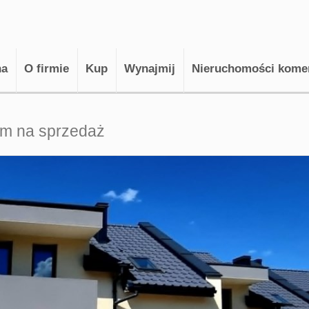
na
O firmie
Kup
Wynajmij
Nieruchomości kome
m na sprzedaż