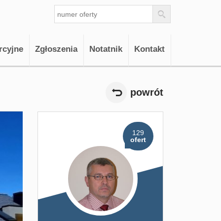
rcyjne
Zgłoszenia
Notatnik
Kontakt
powrót
129
ofert