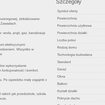
Szczegóły
Symbol oferty
Powierzchnia
zeregowej, zlokalizowane
w Zawadach.
Powierzchnia użytkowa
 woda, prąd, gaz, kanalizacja
Powierzchnia działki
Liczba pokoi
ami elektrycznymi
Rodzaj domu
grodzeniem. Wszystko w
w.
Technologia budowlana
Standard
lne wykorzystanie
Garaż
h funkcjonalność i komfort.
Okna
u. Po sąsiedzku mały zagajnik z
Balkon
Kształt działki
 takich jak przedszkole, szkoła
Pokrycie dachu
wcze.