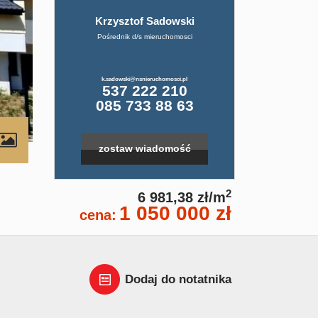
Krzysztof Sadowski
Pośrednik d/s mieruchomosci
k.sadowski@nsnieruchomosci.pl
537 222 210
085 733 88 63
zostaw wiadomość
2
6 981,38 zł/m
1 050 000 zł
cena:
Dodaj do notatnika