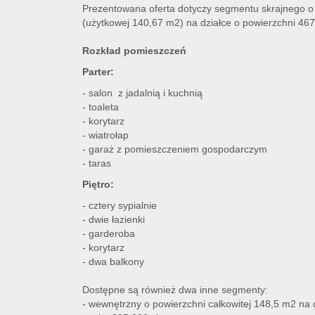
Prezentowana oferta dotyczy segmentu skrajnego o 
(użytkowej 140,67 m2) na działce o powierzchni 46
Rozkład pomieszczeń
Parter:
- salon z jadalnią i kuchnią
- toaleta
-
korytarz
- wiatrołap
- garaż z pomieszczeniem gospodarczym
- taras
Piętro:
- cztery sypialnie
- dwie łazienki
- garderoba
- korytarz
- dwa balkony
Dostępne są również dwa inne segmenty:
- wewnętrzny o powierzchni całkowitej 148,5 m2 na 